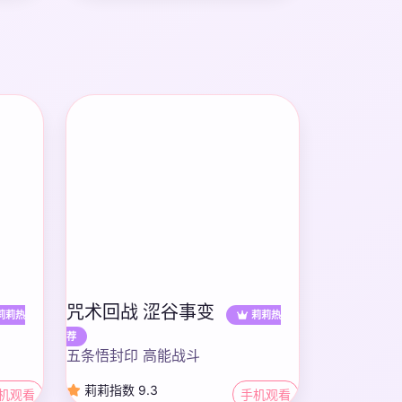
咒术回战 涩谷事变
莉莉热
莉莉热
荐
五条悟封印 高能战斗
莉莉指数 9.3
机观看
手机观看