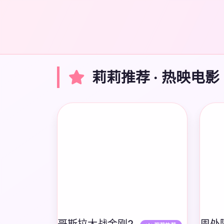
莉莉推荐 · 热映电影
哥斯拉大战金刚2
周处