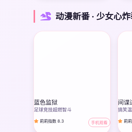
动漫新番 · 少女心炸
蓝色监狱
间谍
足球竞技超燃智斗
搞笑温
莉莉指数 8.3
莉莉
手机观看