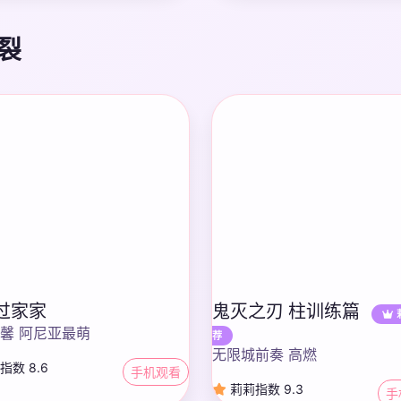
裂
过家家
鬼灭之刃 柱训练篇
馨 阿尼亚最萌
荐
无限城前奏 高燃
指数 8.6
手机观看
莉莉指数 9.3
手