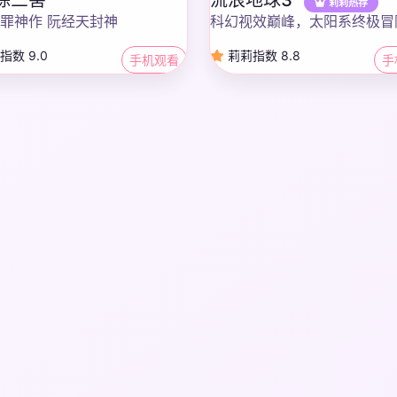
莉莉热荐
罪神作 阮经天封神
科幻视效巅峰，太阳系终极冒
指数 9.0
莉莉指数 8.8
手机观看
手