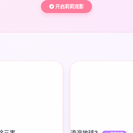
开启莉莉观影
除三害
流浪地球3