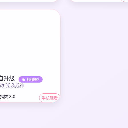
自升级
莉莉热荐
改 逆袭成神
指数 8.0
手机观看