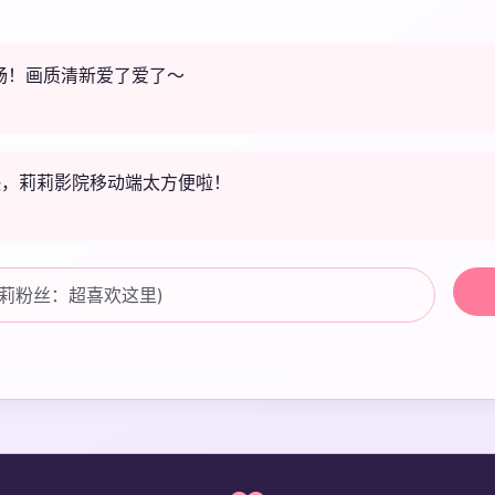
畅！画质清新爱了爱了～
快，莉莉影院移动端太方便啦！