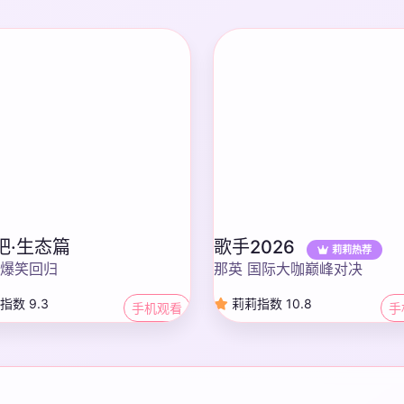
吧·生态篇
歌手2026
莉莉热荐
爆笑回归
那英 国际大咖巅峰对决
指数 9.3
莉莉指数 10.8
手机观看
手