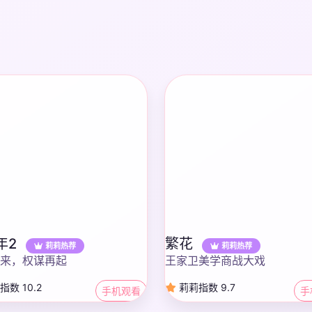
年2
繁花
莉莉热荐
莉莉热荐
来，权谋再起
王家卫美学商战大戏
数 10.2
莉莉指数 9.7
手机观看
手