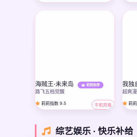
海贼王·未来岛
我独
莉莉热荐
路飞五档觉醒
超爽漫
莉莉指数 9.5
莉莉
手机观看
综艺娱乐 · 快乐补给