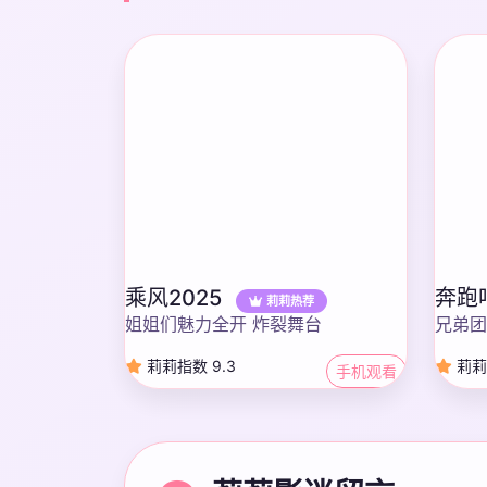
乘风2025
奔跑
莉莉热荐
姐姐们魅力全开 炸裂舞台
兄弟团
莉莉指数 9.3
莉莉
手机观看