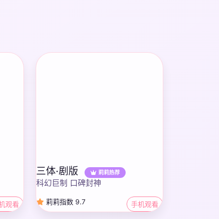
三体·剧版
莉莉热荐
科幻巨制 口碑封神
莉莉指数 9.7
机观看
手机观看