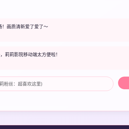
畅！画质清新爱了爱了～
快，莉莉影院移动端太方便啦！