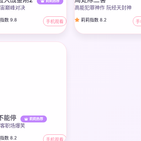
莉莉热荐
宙巅峰对决
高能犯罪神作 阮经天封神
指数 9.8
莉莉指数 8.2
手机观看
手
不能停
莉莉热荐
客职场爆笑
数 8.2
手机观看