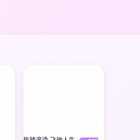
热辣滚烫·飞驰人生