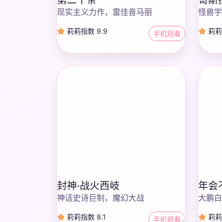
现实主义力作，雷佳音马丽
怪兽宇
莉莉指数 9.9
莉莉
手机观看
封神·战火西岐
年会
神话史诗巨制，魔幻大战
大鹏白
莉莉指数 8.1
莉莉指
手机观看