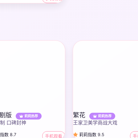
·剧版
繁花
莉莉热荐
莉莉热荐
制 口碑封神
王家卫美学商战大戏
数 8.7
莉莉指数 9.5
手机观看
手