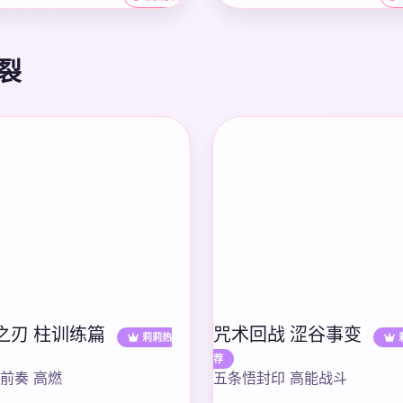
裂
之刃 柱训练篇
咒术回战 涩谷事变
莉莉热
荐
前奏 高燃
五条悟封印 高能战斗