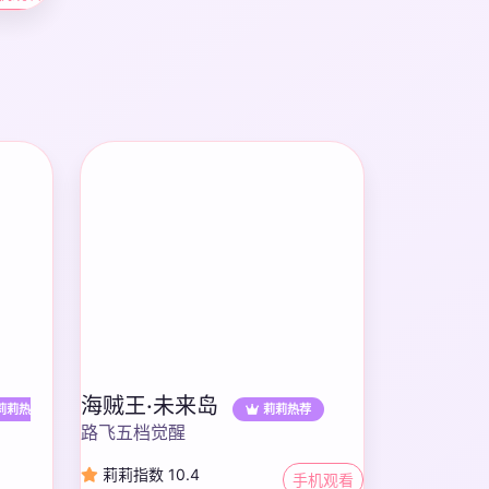
海贼王·未来岛
莉莉热
莉莉热荐
路飞五档觉醒
莉莉指数 10.4
手机观看