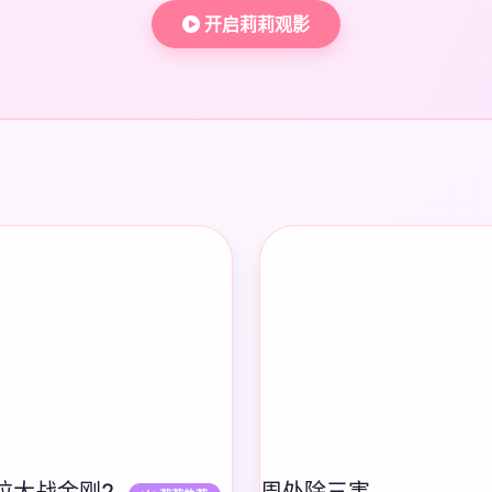
开启莉莉观影
拉大战金刚2
周处除三害