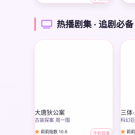
热播剧集 · 追剧必备
大唐狄公案
三体
古装探案 周一围
科幻巨
莉莉指数 10.6
莉莉指
手机观看