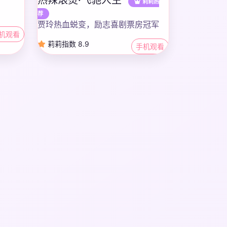
莉莉热
荐
贾玲热血蜕变，励志喜剧票房冠军
机观看
莉莉指数 8.9
手机观看