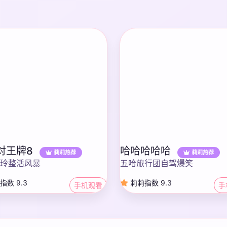
对王牌8
哈哈哈哈哈
莉莉热荐
莉莉热荐
玲整活风暴
五哈旅行团自驾爆笑
指数 9.3
莉莉指数 9.3
手机观看
手