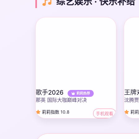
综艺娱乐 · 快乐补给
歌手2026
王牌
莉莉热荐
那英 国际大咖巅峰对决
沈腾贾
莉莉指数 10.8
莉莉
手机观看