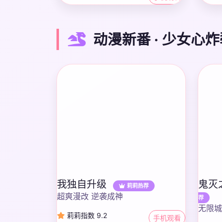
动漫新番 · 少女心炸
我独自升级
鬼灭
莉莉热荐
超爽漫改 逆袭成神
荐
无限城
莉莉指数 9.2
手机观看