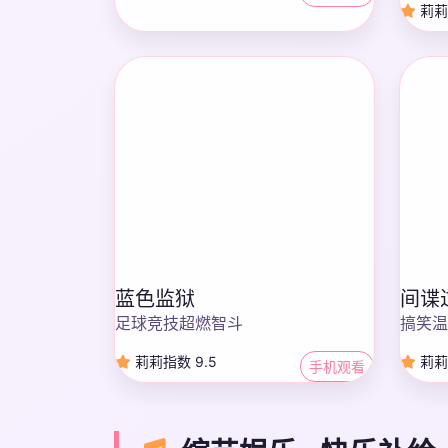
莉莉指
蓝色监狱
间谍
足球竞技超燃智斗
搞笑温
莉莉指数 9.5
莉莉指
手机观看